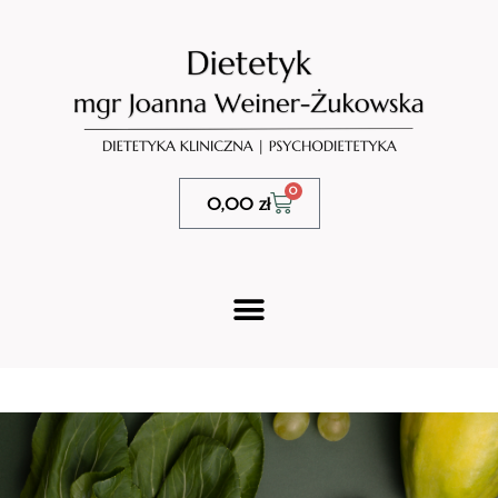
0
0,00
zł