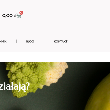
0
0,00
zł
NNIK
BLOG
KONTAKT
iałają?