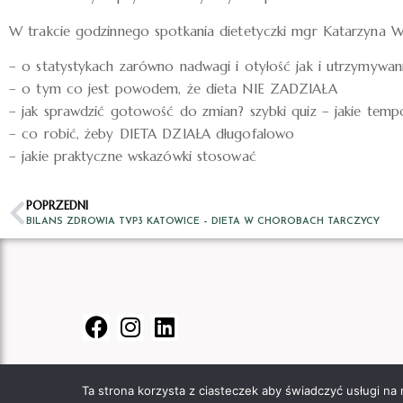
W trakcie godzinnego spotkania dietetyczki mgr Katarzyna 
– o statystykach zarówno nadwagi i otyłość jak i utrzymywan
– o tym co jest powodem, że dieta NIE ZADZIAŁA
– jak sprawdzić gotowość do zmian? szybki quiz – jakie tem
– co robić, żeby DIETA DZIAŁA długofalowo
– jakie praktyczne wskazówki stosować
POPRZEDNI
BILANS ZDROWIA TVP3 KATOWICE – DIETA W CHOROBACH TARCZYCY
Ta strona korzysta z ciasteczek aby świadczyć usługi na