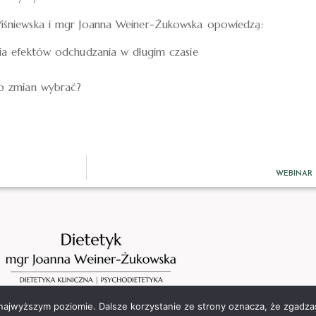
Wiśniewska i mgr Joanna Weiner-Żukowska opowiedzą:
ia efektów odchudzania w długim czasie
po zmian wybrać?
WEBINAR 
 najwyższym poziomie. Dalsze korzystanie ze strony oznacza, że zgadzas