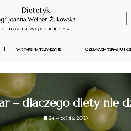
WYSTĄPIENIA TELEWIZYJNE
REZERWACJA TERMINU I CE
r – dlaczego diety nie dz
24 września, 2023