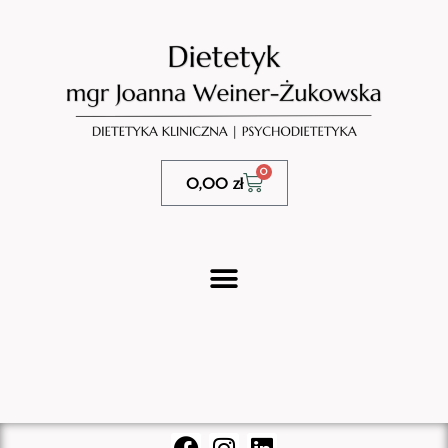
0
0,00
zł