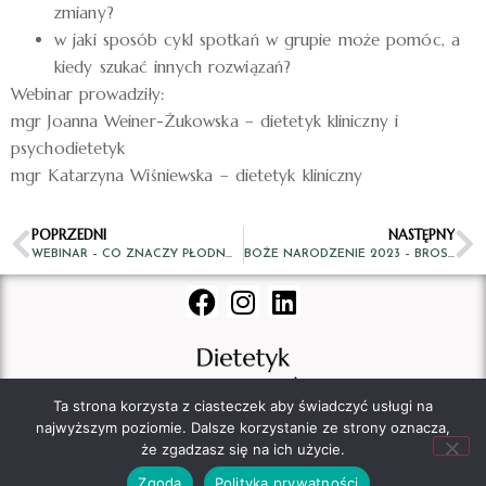
zmiany?
w jaki sposób cykl spotkań w grupie może pomóc, a
kiedy szukać innych rozwiązań?
Webinar prowadziły:
mgr Joanna Weiner-Żukowska – dietetyk kliniczny i
psychodietetyk
mgr Katarzyna Wiśniewska – dietetyk kliniczny
POPRZEDNI
NASTĘPNY
WEBINAR – CO ZNACZY PŁODNOŚĆ
BOŻE NARODZENIE 2023 – BROSZURKA I WEBINAR
Ta strona korzysta z ciasteczek aby świadczyć usługi na
najwyższym poziomie. Dalsze korzystanie ze strony oznacza,
że zgadzasz się na ich użycie.
Polityka Prywatności
Regulamin Usług Dietetycznych
Zgoda
Polityka prywatności