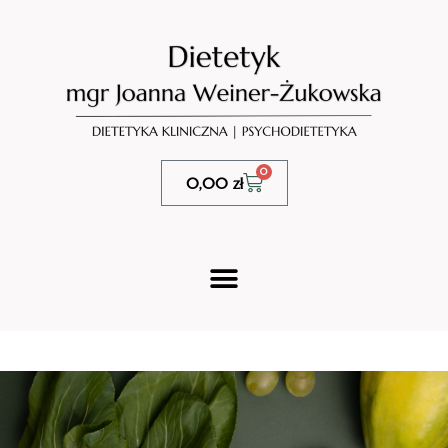
0
0,00
zł