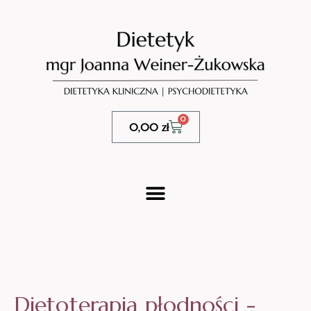
0
0,00
zł
Dietoterapia płodności -