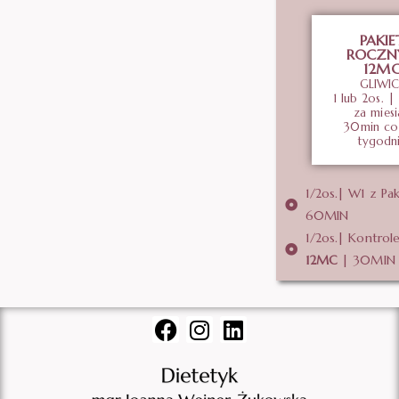
PAKIE
ROCZN
12M
GLIWIC
1 lub 2o
s. |
za miesi
30min co
tygodn
1/2os.| W1 z Pa
60MIN
1/2os.| Kontrole
12MC
| 30MIN