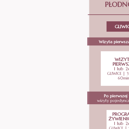
PŁODN
GLIWI
Wizyta pierwsz
WIZY
PIERWS
1 lub 2
GLIWICE | 3
60mi
Po pierwszej 
wizyty pojedync
PROGR
ŻYWIEN
1 lub 2
GLIWICE | 