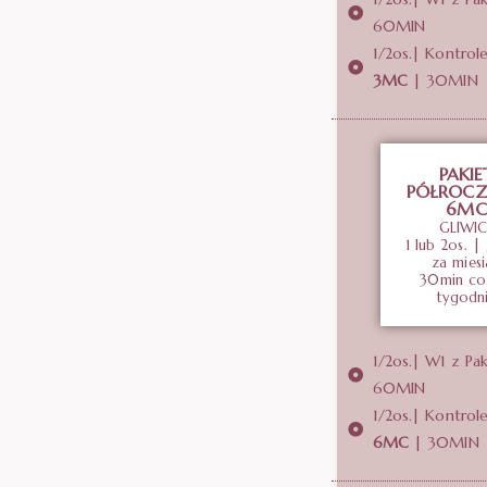
60MIN
1/2os.| Kontrole
3MC
| 30MIN
PAKIE
PÓŁROCZ
6MC
GLIWIC
1 lub 2o
s. |
za miesi
30min co
tygodn
1/2os.| W1 z Pa
60MIN
1/2os.| Kontrole
6MC
| 30MIN