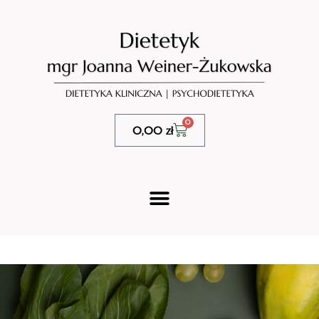
0
0,00
zł